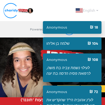
English
Anonymous
18
Powered by Charidy
104
שלמה בן אליהו
Open
Anonymous
108
לעילוי נשמת צביה בת משה,
לרפואת פסיה הדסה בת יונה
Anonymous
72
לע"נ אהוביה הי"ד שהקדיש את
קרן אור אהוביה (באמצעות 'חוננו')