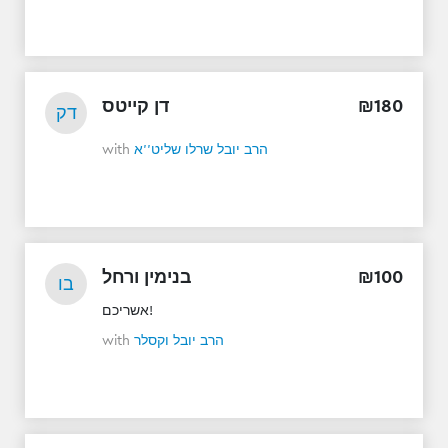
דן קייטס
₪
180
דק
with
הרב יובל שרלו שליט''א
בנימין ורחל
₪
100
בו
אשריכם!
with
הרב יובל וקסלר