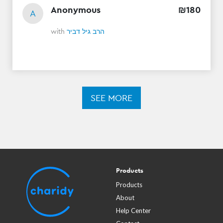
Anonymous
₪
180
A
with
הרב גיל דביר
SEE MORE
Products
Products
About
Help Center