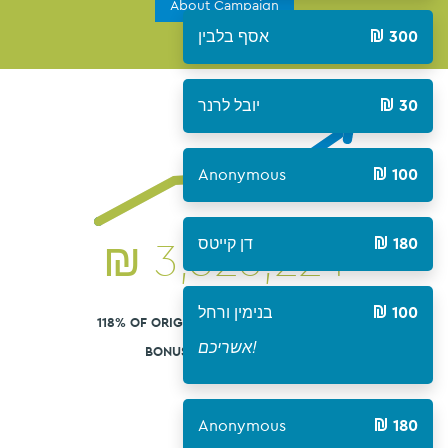
About Campaign
אסף בלבין
300
יובל לרנר
30
Anonymous
100
₪
3,326,224
דן קייטס
180
בנימין ורחל
100
118% OF ORIGINAL GOAL ₪2,800,000 ILS
אשריכם!
BONUS GOAL ₪3,300,000
Anonymous
180