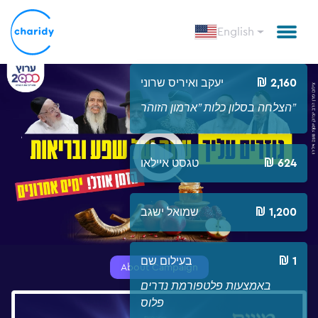
English
2,160
יעקב ואיריס שרוני
הצלחה בסלון כלות ”ארמון הזוהר”
Open
624
טגסט איילאו
1,200
שמואל ישגב
1
בעילום שם
About Campaign
באמצעות פלטפורמת נדרים
פלוס