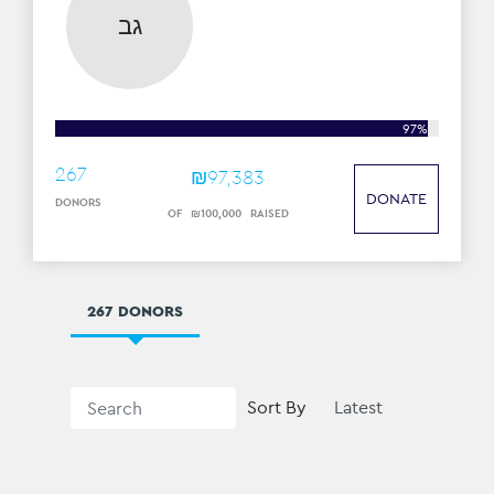
גב
97%
267
₪
97
,
383
DONATE
DONORS
OF
₪
100
,
000
RAISED
267 DONORS
Sort By