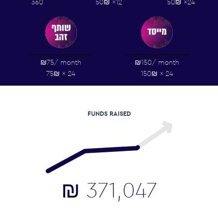
360
50₪ ×12
50₪ ×24
₪75
/ month
₪150
/ month
75₪ × 24
150₪ × 24
FUNDS RAISED
₪
371,047