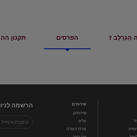
הַגְרָלֵב ?
הפרסים
תקנון הה
הרשמה לניוז
שירותים
שירותים
יד
עלינו
ומית
מרכז העזרה
ימוד
צרו קשר