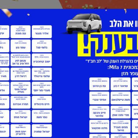
אודות הַגְרָלֵב