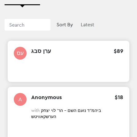
Sort By
89
$
ערן סבג
עס
Anonymous
$
18
A
ביהמ"ד נועם השם - הר' לוי יצחק
with
הערשקאוויטש