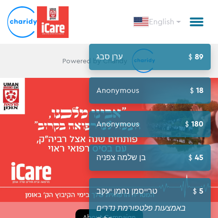
English
89
ערן סבג
Powered by Charidy
Anonymous
18
Anonymous
180
45
בן שלמה צפניה
5
טרייסמן נחמן יעקב
באמצעות פלטפורמת נדרים
About Campaign