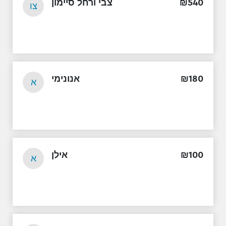
צבי ורחל סיימון
₪
540
צו
אנונימי
₪
180
א
אילן
₪
100
א