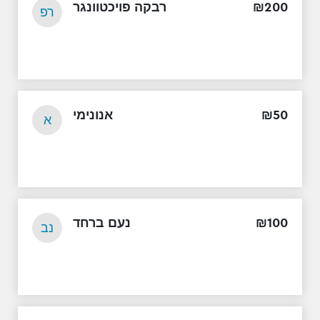
רבקה פויכטוונגר
₪
200
רפ
אנונימי
₪
50
א
נעם ברחד
₪
100
נב