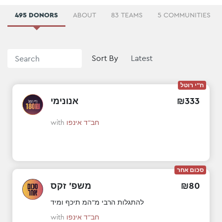
495 DONORS
ABOUT
83 TEAMS
5 COMMUNITIES
Sort By
ח"י רוטל
333
₪
אנונימי
חב"ד אינפו
with
סכום אחר
80
₪
משפ' זקס
להתגלות הרבי מ"המ תיכף ומיד
חב"ד אינפו
with