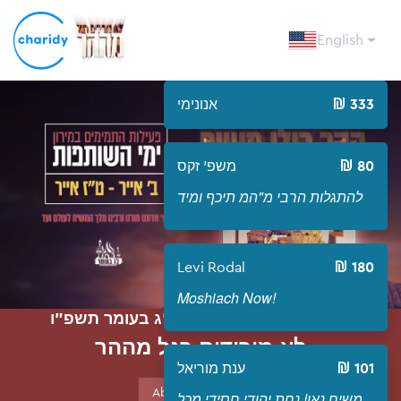
English
333
אנונימי
Open
80
משפ' זקס
להתגלות הרבי מ"המ תיכף ומיד
Levi Rodal
180
Moshiach Now!
לא מורידים רגל מההר - ל"ג בעומר תשפ"ו
לא מורידים רגל מההר
101
ענת מוריאל
About Campaign
משיח נאו! נחת יהודי חסידי מכל