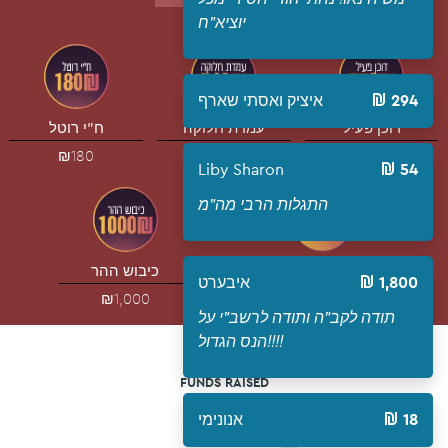
יוציא"ח
294
איציק ואסתי שארף
דוכן פעיל
עמדת חלוקה
ח"י רוטל
₪180
₪360
₪770
54
‪Liby Sharon‬‏
התגלות הרבי מה"מ
סכום אחר
כיבוש ההר
1,800
איבערט
₪1,000
תודה לקב"ה ותודה לרשב"י על
הנס הגדול!!!!
FUNDS RAISED
18
אנונימי