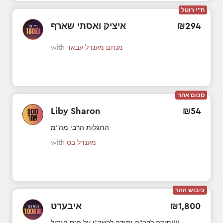
ח"י רוטל
294
₪
איציק ואסתי שארף
מנחם מענדל עבאד
with
סכום אחר
54
₪
‪Liby Sharon‬‏
התגלות הרבי מה"מ
מענדל בס
with
כיבוש ההר
800
,
1
₪
איבערט
תודה לקב"ה ותודה לרשב"י על הנס הגדול!!!!