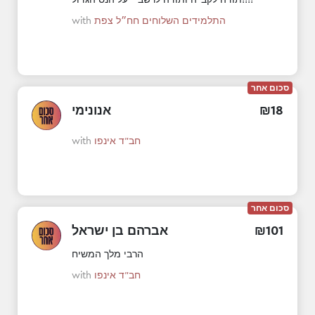
התלמידים השלוחים חח״ל צפת
with
סכום אחר
18
₪
אנונימי
חב"ד אינפו
with
סכום אחר
101
₪
אברהם בן ישראל
הרבי מלך המשיח
חב"ד אינפו
with