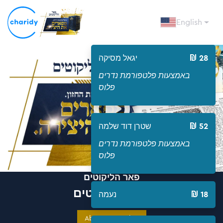
English
28
יגאל מסיקה
באמצעות פלטפורמת נדרים
Open
פלוס
52
שטרן דוד שלמה
באמצעות פלטפורמת נדרים
פלוס
פאר הליקוטים
פאר הליקוטים
18
נעמה
About Campaign