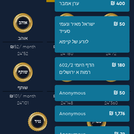
400
ערן אמבר
50
ישראל מאיר ונעמי
סעייד
תומך
נציב
אוהב
לזרע של קיימא
₪52
/ month
₪180
/ month
₪72
/ month
24*52
24*180
24*72
180
הדף היומי 602/2
רמות א ירושלים
מייסד
בונה
שותף
Anonymous
50
₪101
/ month
₪148
/ month
₪360
/ month
24*101
24*148
24*360
Anonymous
1,776