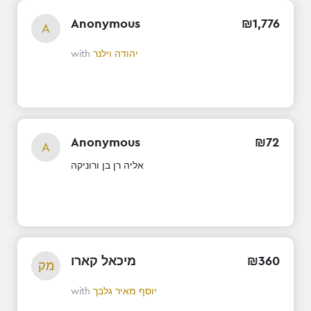
Anonymous
₪
1
,
776
A
יהודה וילנר
with
Anonymous
₪
72
A
אליה רן בן ורוניקה
360
₪
מיכאל קארו
מק
יוסף מאיר גלבך
with