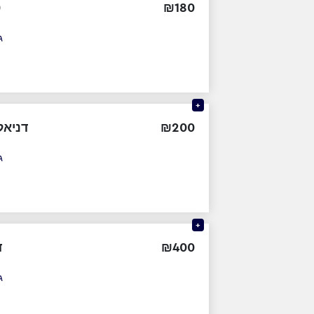
ט
₪
180
ג
+
דניאל
₪
200
ג
+
ד
₪
400
ג