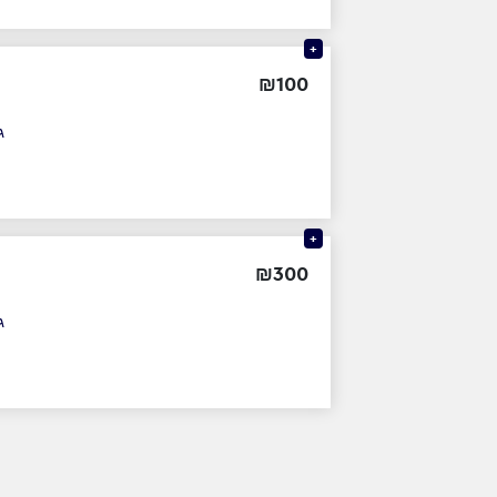
+
₪
100
ג
+
₪
300
ג