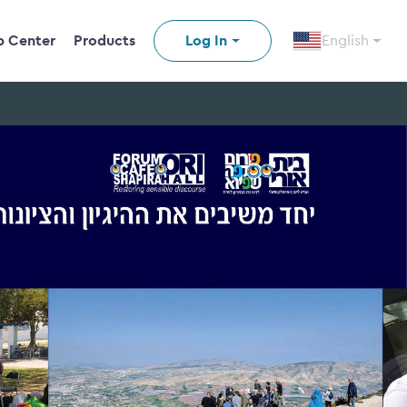
p Center
Products
Log In
English
n video