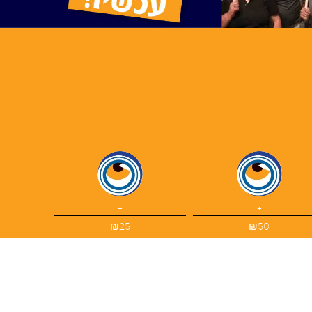
+
+
₪25
₪50