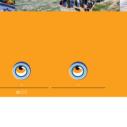
+
+
₪200