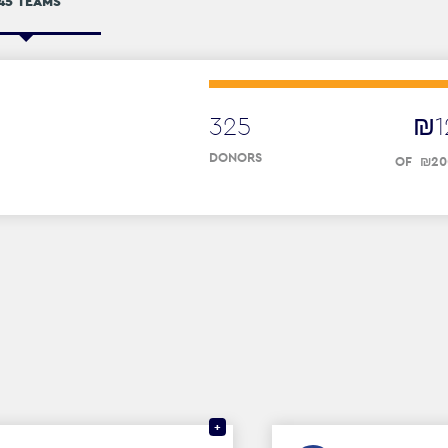
45 TEAMS
325
₪
1
DONORS
OF
₪
20
+