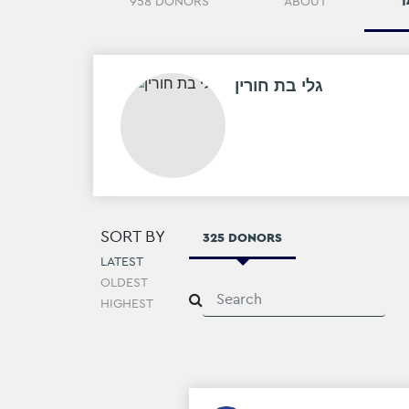
958 DONORS
ABOUT
1
גלי בת חורין
SORT BY
325 DONORS
LATEST
OLDEST
HIGHEST