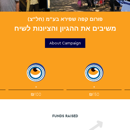
פורום קפה שפירא בע"מ (חל"צ)
משיבים את ההגיון והציונות לשיח
About Campaign
+
+
₪100
₪150
FUNDS RAISED