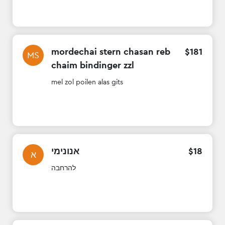
mordechai stern chasan reb
$
181
MS
chaim bindinger zzl
mel zol poilen alas gits
אנונימי
$
18
א
להרחבה