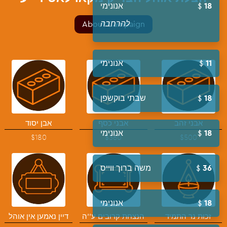
אנונימי
18
להרחבה
About Campaign
אנונימי
11
שבתי בוקשפן
18
אבני זהב
אבני כסף
אבן יסוד
אנונימי
18
$180
$360
$500
משה ברוך ווייס
36
אנונימי
18
זכות נר התמיד
הנצחת קרובים ע''ה
דיין נאמען אין אוהל