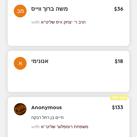
משה ברוך ווייס
$
36
מב
with
הרב ר' יצחק וויס שליט"א
אנונימי
$
18
א
אבן יסוד
Anonymous
$
133
חיים בן רחל רבקה
with
משפחת רומפלער שליט''א