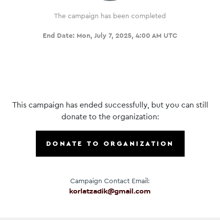
The campaign has been completed
End Date:
Mon, July 7, 2025, 4:00 AM UTC
This campaign has ended successfully, but you can still
donate to the organization:
DONATE TO ORGANIZATION
Campaign Contact Email:
korlatzadik@gmail.com