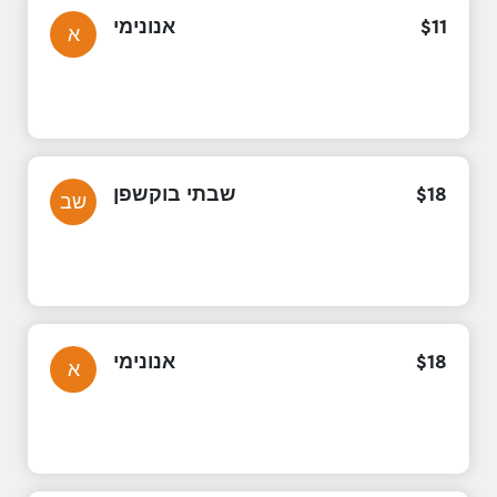
אנונימי
$
11
א
שבתי בוקשפן
$
18
שב
אנונימי
$
18
א