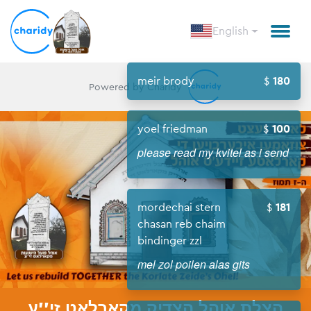
English
meir brody
180
Powered by Charidy
yoel friedman
100
please read my kvitel as i send
mordechai stern
181
chasan reb chaim
bindinger zzl
mel zol poilen alas gits
הצלת אוהל הצדיק מקארלאט זי''ע