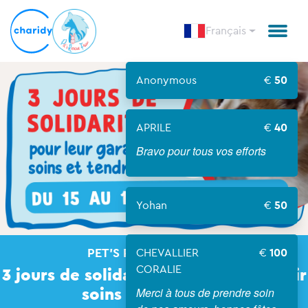
Français
Anonymous
50
APRILE
40
Bravo pour tous vos efforts
Yohan
50
PET'S RESCUE FRANCE
CHEVALLIER
100
CORALIE
3 jours de solidarité pour leur garantir
soins et tendresse
Merci à tous de prendre soin