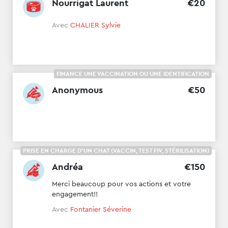
Nourrigat Laurent
€
20
Avec
CHALIER Sylvie
FINANCE UNE VACCINATION OU UNE IDENTIFICATION
Anonymous
€
50
PRISE EN CHARGE D'UN CHAT (VACCIN, TEST FIV, STÉRILISATION)
Andréa
€
150
Merci beaucoup pour vos actions et votre
engagement!!
Avec
Fontanier Séverine