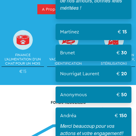
de nos amours, bonnes fêtes
méritées !
A Propos De La Campagne
Martinez
15
Brunet
30
FINANCE
FINANCE UNE
PRISE EN CHARGE D'UN
L'ALIMENTATION D'UN
VACCINATION OU UNE
CHAT (VACCIN, TEST FIV,
CHAT POUR UN MOIS
IDENTIFICATION
STÉRILISATION)
€15
€50
€150
Nourrigat Laurent
20
Anonymous
50
FONDS RECUEILLIS
Andréa
150
Merci beaucoup pour vos
actions et votre engagement!!