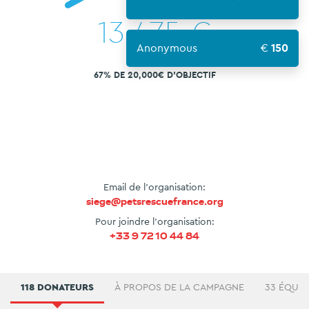
13,475
€
Anonymous
150
67% DE 20,000€ D'OBJECTIF
Email de l'organisation:
siege@petsrescuefrance.org
Pour joindre l'organisation:
+33 9 72 10 44 84
118 DONATEURS
À PROPOS DE LA CAMPAGNE
33 ÉQUIP