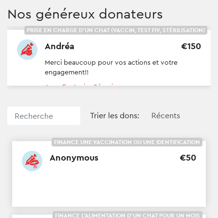
Nos généreux donateurs
PRISE EN CHARGE D'UN CHAT (VACCIN, TEST FIV, STÉRILISATION)
Andréa
€
150
Merci beaucoup pour vos actions et votre
engagement!!
Avec
Fontanier Séverine
Trier les dons:
FINANCE UNE VACCINATION OU UNE IDENTIFICATION
Anonymous
€
50
FINANCE L'ALIMENTATION D'UN CHAT POUR UN MOIS