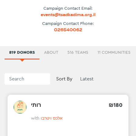
Campaign Contact Email:
events@tsadkadima.org.il
Campaign Contact Phone:
026540062
819 DONORS
ABOUT
516 TEAMS
11 COMMUNITIES
Sort By
רותי
₪
180
with
אלכס ויטרבו