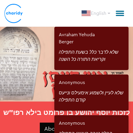
English
Avraham Yehuda
Berger
שלא לדבר כלל בשעת התפילה
וקריאת התורה כל השנה
Anonymous
שלא לעיין ולשמוע אימעילס ונייעס
קודם התפילה
לזכות יוסף יהושע בן פרומט בילא רפו”ש
Anonymous
About Campaign