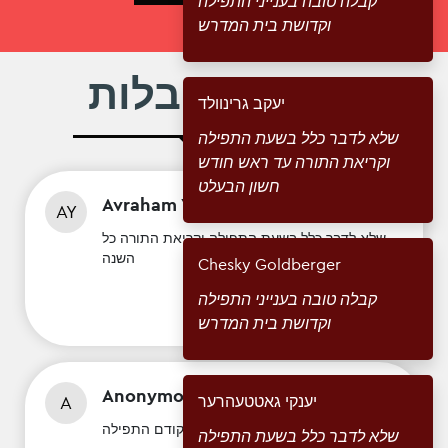
קבלה טובה בענייני התפילה
וקדושת בית המדרש
513 קבלות
ABOUT
יעקב גרינוולד
שלא לדבר כלל בשעת התפילה
וקריאת התורה עד ראש חודש
חשון הבעלט
Avraham Yehuda Berger
$
1
AY
שלא לדבר כלל בשעת התפילה וקריאת התורה כל
השנה
Chesky Goldberger
קבלה טובה בענייני התפילה
וקדושת בית המדרש
Anonymous
$
1
יענקי גאטטעהרער
A
שלא לעיין ולשמוע אימעילס ונייעס קודם התפילה
שלא לדבר כלל בשעת התפילה