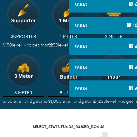
אנונימי
אנונימי
1
SUPPORTER
1 METER
2 METER
$150
level_widget.month
$250
level_widget.month
$500
level_widget.m
אנונימי
אנונימי
אנונימי
3 METER
BUILDER
PILLAR
$750
level_widget.month
$1,000
level_widget.month
$1,250
level_widget.
SELECT_STATS.FUNDS_RAISED_BONUS