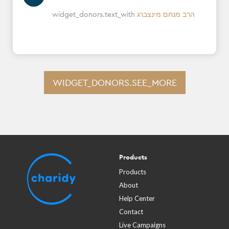
widget_donors.text_with
הרב מנחם מינצברג
WIDGET_DONORS.SEE_MORE
Products
Products
About
Help Center
Contact
Live Campaigns