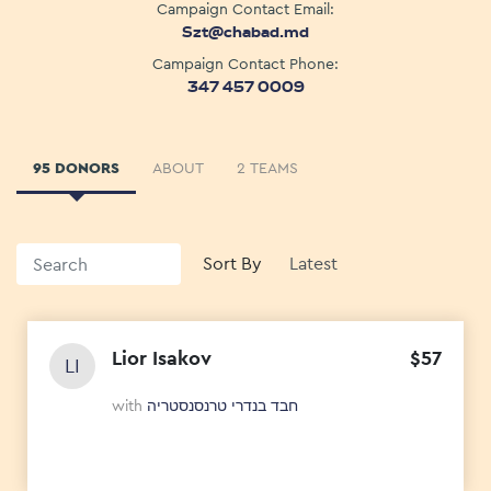
Campaign Contact Email:
Szt@chabad.md
Campaign Contact Phone:
347 457 0009
95 DONORS
ABOUT
2 TEAMS
Sort By
Lior Isakov
$
57
LI
with
חבד בנדרי טרנסנסטריה