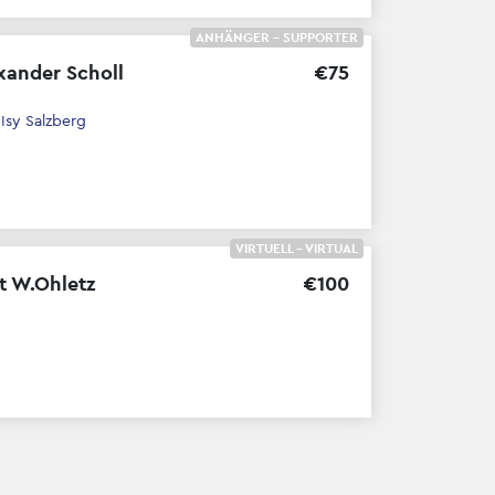
ANHÄNGER - SUPPORTER
xander Scholl
€
75
h
Isy Salzberg
VIRTUELL - VIRTUAL
t W.Ohletz
€
100