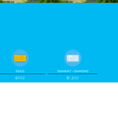
GOLD
DIAMANT - DIAMOND
€900
€1,800