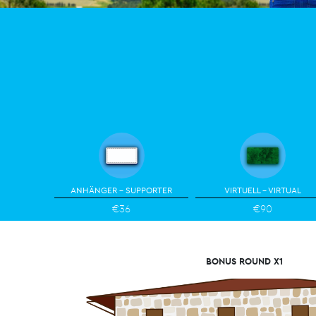
ANHÄNGER - SUPPORTER
VIRTUELL - VIRTUAL
€36
€90
BONUS ROUND X1