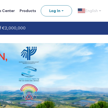
p Center
Products
Log In
English
of €2,000,000