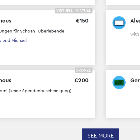
VIRTUELL - VIRTUAL
mous
€
150
Ale
ungen für Schoah- Überlebende
wit
a und Michael
BRONZE
mous
€
200
Ger
alom! (keine Spendenbescheinigung)
SEE MORE