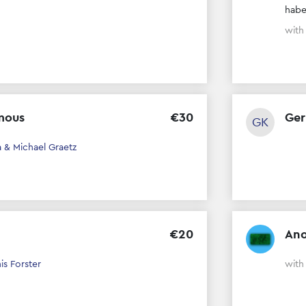
habe
wit
mous
€
30
Ger
GK
a & Michael Graetz
€
20
An
is Forster
wit