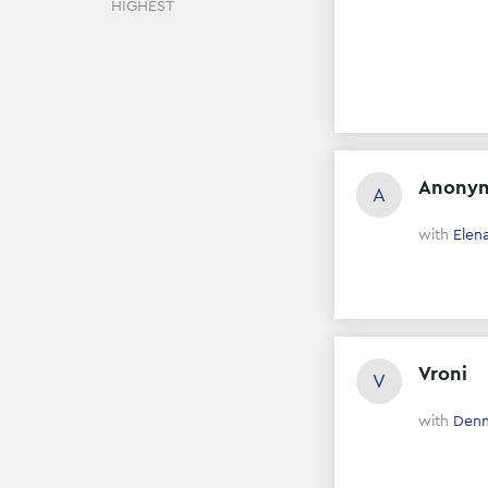
HIGHEST
Anony
A
with
Elen
Vroni
V
with
Denn