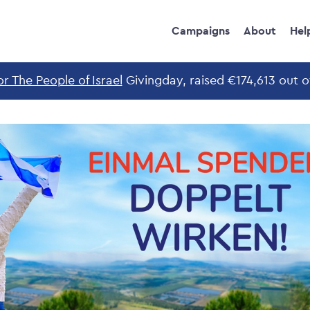
Campaigns
About
Hel
or The People of Israel
Givingday, raised €174,613 out 