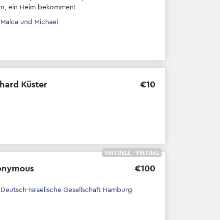
n, ein Heim bekommen!
h
Malca und Michael
hard Küster
€
10
VIRTUELL - VIRTUAL
onymous
€
100
h
Deutsch-Israelische Gesellschaft Hamburg