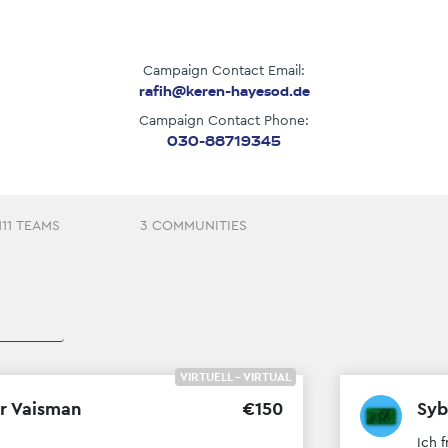
Campaign Contact Email:
rafih@keren-hayesod.de
Campaign Contact Phone:
030-88719345
111 TEAMS
3 COMMUNITIES
VIRTUELL - VIRTUAL
r Vaisman
€
150
Syb
Ich 