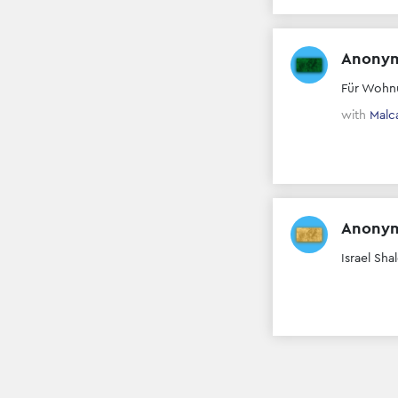
Anony
Für Wohn
with
Malc
Anony
Israel Sh