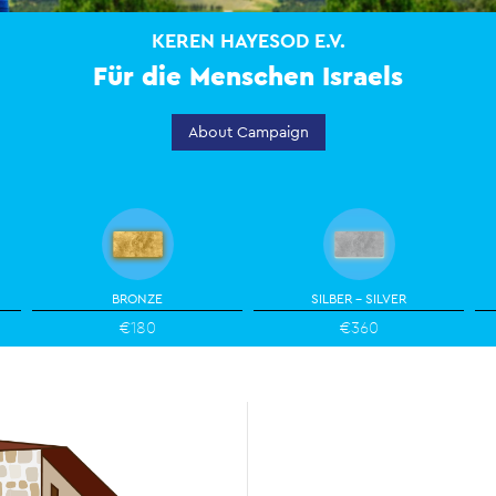
KEREN HAYESOD E.V.
Für die Menschen Israels
About Campaign
BRONZE
SILBER - SILVER
€180
€360