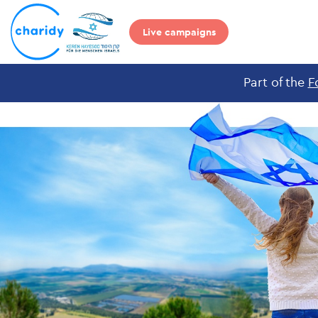
Live campaigns
Part of the
F