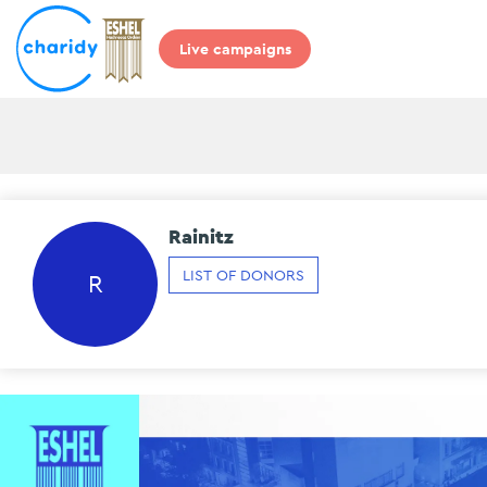
Live campaigns
Rainitz
LIST OF DONORS
R