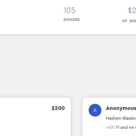
105
$
DONORS
OF
$
36
$
200
Anonymou
A
Hashem Blassing
with
T1
and 44