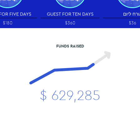
FOR FIVE DAYS
GUEST FOR TEN DAYS
ורח ליום
$180
$360
$36
FUNDS RAISED
$
629,285