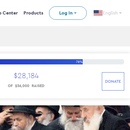
p Center
Products
Log In
English
78%
$
28
,
184
DONATE
OF
$
36
,
000
RAISED