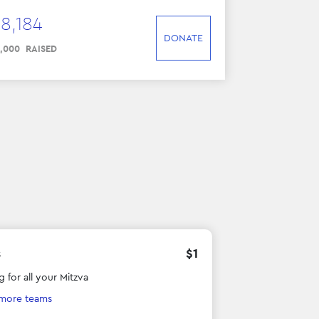
28
,
184
DONATE
,
000
RAISED
s
$
1
 for all your Mitzva
 more teams