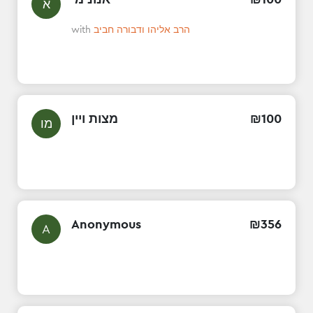
א
with
הרב אליהו ודבורה חביב
מצות ויין
₪
100
מו
Anonymous
₪
356
A