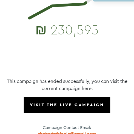
₪
230,595
This campaign has ended successfully, you can visit the
current campaign here:
VISIT THE LIVE CAMPAIGN
Campaign Contact Email:
chabadethiopia@gmail.com