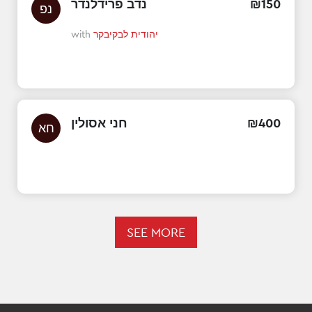
נדב פרידלנדר
₪
150
נפ
with
יהודית לבקיבקר
חני אסולין
₪
400
חא
SEE MORE