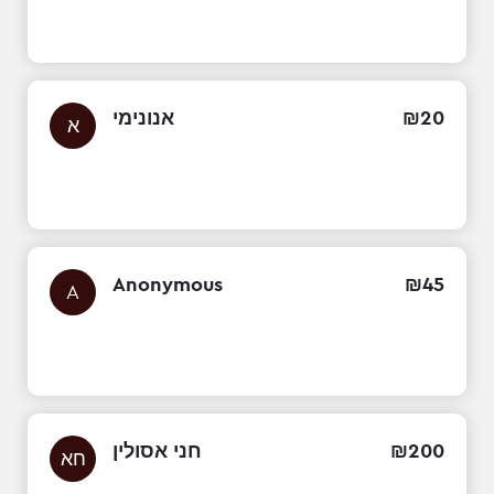
אנונימי
₪
20
א
Anonymous
₪
45
A
חני אסולין
₪
200
חא