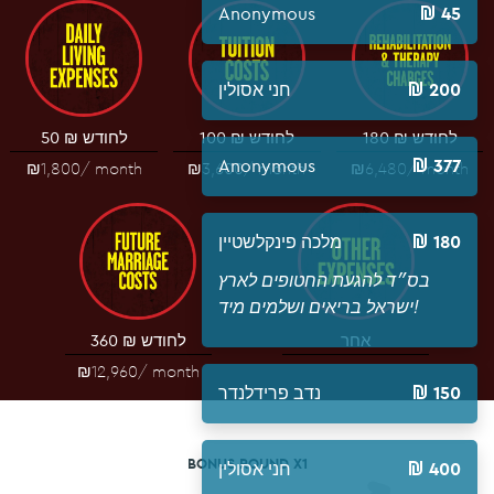
Anonymous
45
חני אסולין
200
180 ₪ לחודש
100 ₪ לחודש
50 ₪ לחודש
Anonymous
377
₪1,800
/ month
₪3,600
/ month
₪6,480
/ month
מלכה פינקלשטיין
180
בס״ד להגעת החטופים לארץ
ישראל בריאים ושלמים מיד!
אחר
360 ₪ לחודש
₪12,960
/ month
נדב פרידלנדר
150
BONUS ROUND X1
חני אסולין
400