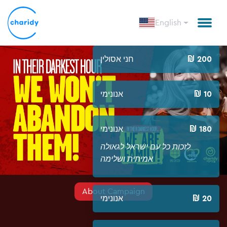
English
חני אסולין
200
אנונימי
10
אנונימי
180
לזכות כל עם ישראל לגאולה
אמיתית ושלימה
About Campaign
אנונימי
20