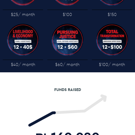
$25
/ month
$100
$150
$40
/ month
$60
/ month
$100
/ month
FUNDS RAISED