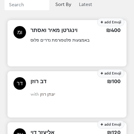
Sort By
+
add Emoji
וינגרטן מאיר ואסתר
₪
400
ומ
באמצעות פלטפורמת נדרים פלוס
+
add Emoji
דב רוזן
₪
100
דר
with
יונתן רוזן
+
add Emoji
אליעזר דוי
₪
120