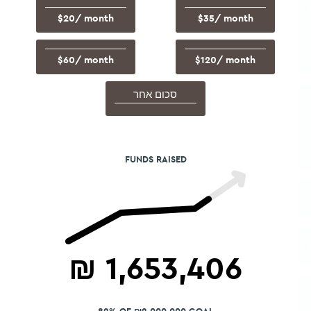
$20
/ month
$35
/ month
$60
/ month
$120
/ month
סכום אחר
FUNDS RAISED
₪
1,653,406