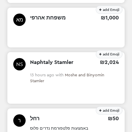
+
add Emoji
משפחת אהרפי
₪
1
,
000
מא
+
add Emoji
Naphtaly Stamler
₪
2
,
024
NS
13 hours ago
with
Moshe and Binyomin
Stamler
+
add Emoji
רחל
₪
50
ר
באמצעות פלטפורמת נדרים פלוס