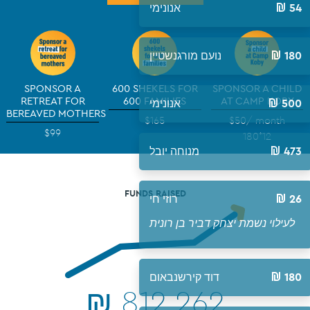
אנונימי
ורגנשטיין
SPONSOR A
600 SHEKELS FOR
SPONSOR A CHILD
RETREAT FOR
600 FAMILIES
AT CAMP KOBY
אנונימי
BEREAVED MOTHERS
$165
$50
/ month
$99
180*12
וחה יובל
FUNDS RAISED
רוזי חי
 בן רונית
ירשנבאום
₪
812,262