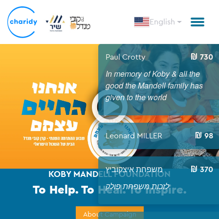
English
Paul Cro
In memor
Open
good the
given to 
Leonard
יצקוביץ
KOBY MANDELL FOUNDATION
חת פולק
To Help. To Heal. To Inspire.
About Campaign