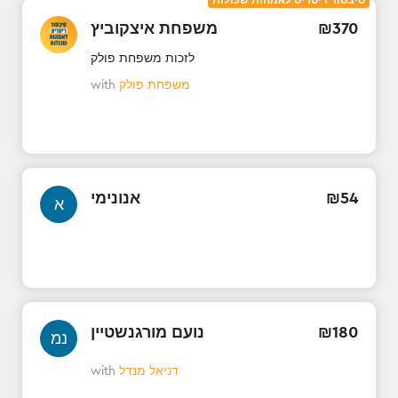
סיבסוד ריטריט לאמהות שכולות
משפחת איצקוביץ
₪
370
לזכות משפחת פולק
with
משפחת פולק
אנונימי
₪
54
א
נועם מורגנשטיין
₪
180
נמ
with
דניאל מנדל