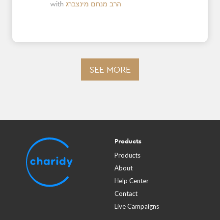
with
הרב מנחם מינצברג
SEE MORE
Products
Products
About
Help Center
Contact
Live Campaigns