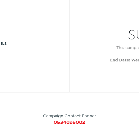
S
ILS
This campa
End Date:
Wed
Campaign Contact Phone:
0534895082