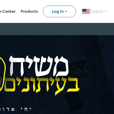
p Center
Products
Log In
English
n video