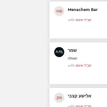
Menachem Bar
MB
with
חב"ד אינפו
שמר
גאולה!
with
חב"ד אינפו
אלישע קצבי
אק
with
חב"ד אינפו