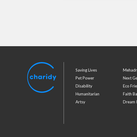
Saving Lives
Mehadr
Pet Power
Next G
Disability
Eco Fri
Humanitarian
Faith B
Artsy
Dream I