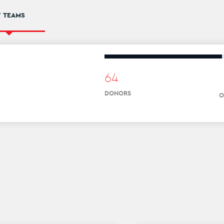
7 TEAMS
64
DONORS
O