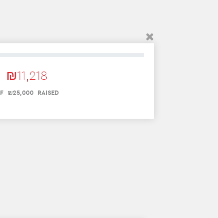
₪
11
,
218
F
₪
25
,
000
RAISED