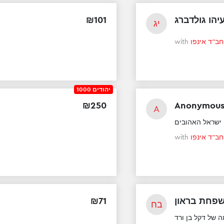
₪
101
יהו גולדברג
יג
with
חב"ד אינפו
1000 יהודים
₪
250
Anonymou
A
 ישראל האהובים
with
חב"ד אינפו
₪
71
פחת בראון
בח
 של דקל בן ורד