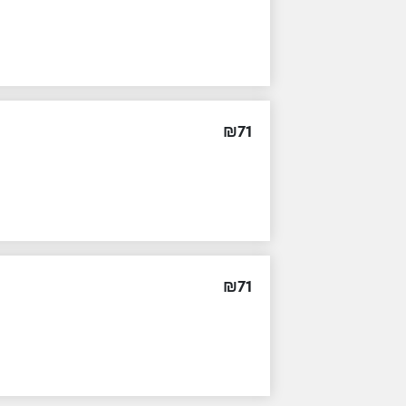
₪
71
₪
71