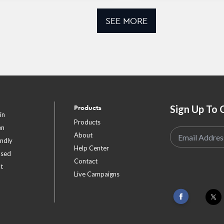
SEE MORE
Sign Up To 
Products
in
Products
en
About
endly
Help Center
ased
Contact
t
Live Campaigns