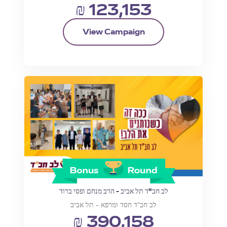
₪ 123,153
View Campaign
לב חב"ד תל אביב - הרב מנחם ופסי ברוד
לב חב"ד חסד ומרפא - תל אביב
₪ 390,158