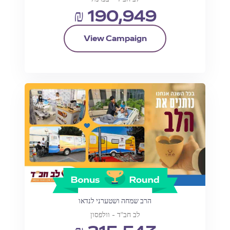
₪ 190,949
View Campaign
הרב שמחה ושטערני לנדאו
לב חב"ד - וולפסון