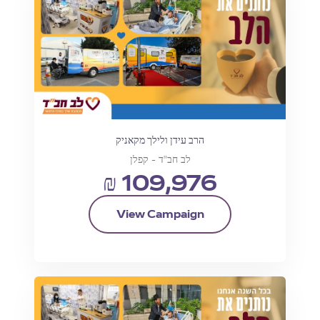
הרב עידן ולילך מקאניק
לב חב"ד - קפלן
₪ 109,976
View Campaign