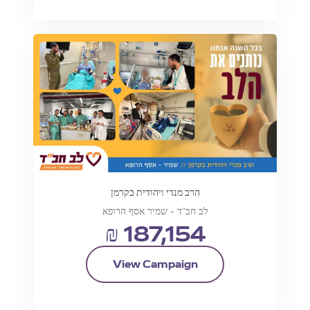
הרב מנדי ויהודית בקרמן
לב חב"ד - שמיר אסף הרופא
₪ 187,154
View Campaign