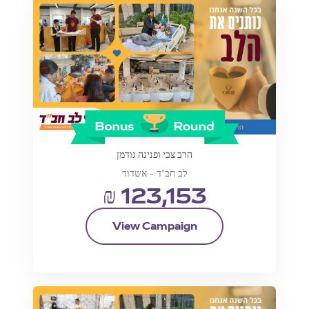
הרב צבי ופנינה גודמן
לב חב"ד - אשדוד
₪ 123,153
View Campaign