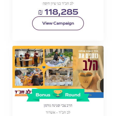
לב חב"ד בני ציון חיפה
₪ 118,285
View Campaign
הרב צבי ופנינה גודמן
לב חב"ד - אשדוד